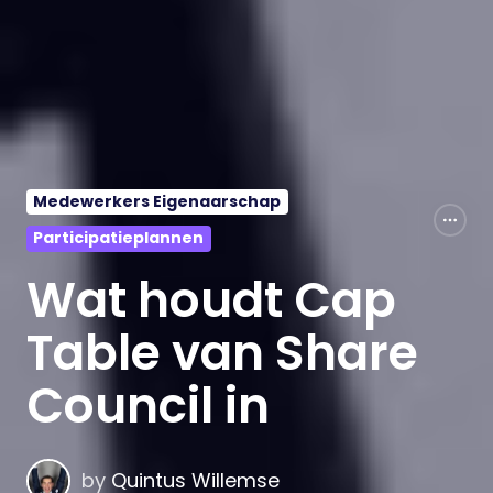
Medewerkers Eigenaarschap
Participatieplannen
Wat houdt Cap
Table van Share
Council in
by
Quintus Willemse