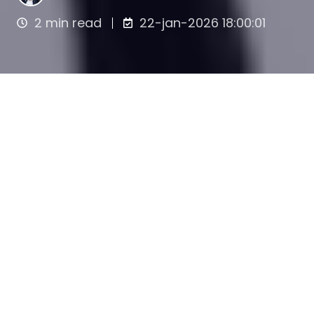
2 min read
22-jan-2026 18:00:01
Het platform van Share Council stelt
bedrijven in staat om hun organisatie te
registreren en hun Cap Table (het
kapitaaloverzicht) naar het platform te
brengen. Hiermee ontstaat een duidelijk,
gestructureerd en operationeel overzicht
van de aandelenstructuur van het bedrijf.
Door een specifieke omgeving in te richten
(een zogenaamde
“Circle”
), kunnen alle
uitgegeven bedrijfsaandelen worden