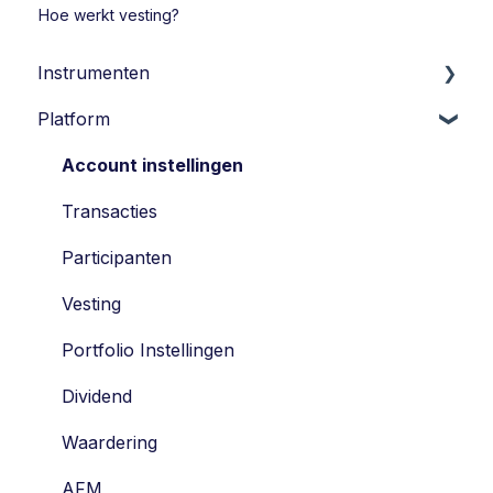
Hoe werkt vesting?
Instrumenten
Platform
Leningen
Opties
Account instellingen
Economisch Eigendomsrechten
Transacties
Participatie
Participanten
SAR
Vesting
Tag along
Portfolio Instellingen
Drag along
Dividend
Belasting
Waardering
Waardering
AFM