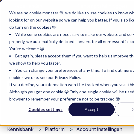
Nederlands
Submenu tonen voor vertalingen
Klantenportal
Inloggen
We are no cookie monster 🍪, we do like to use cookies to know w
looking for on our website so we can help you better. If you also lik
Product
Instrumenten
Pricing
Res
do turn on the cookies 🫶
Submenu tonen voor Product
Submenu tonen voor I
Submenu 
While some cookies are necessary to make our website and ser
properly, we automatically declined consent for all non-essential co
You're welcome 😉
But again, please accept them if you want to help us improve th
we show to help you faster.
You can change your preferences at any time. To find out more
Waar wil je meer over weten?
cookies we use, see our Privacy Policy.
If you decline, your information won’t be tracked when you visit thi
Although you get one cookie 😬 Only one single cookie will be used
Er zijn geen suggesties want het zoekveld is leeg.
browser to remember your preference not to be tracked 🤓
Cookies settings
Accept
D
Kennisbank
Platform
Account instellingen