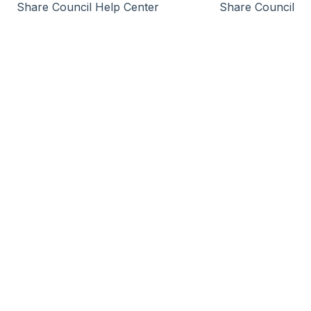
Share Council Help Center
Share Council
Oprichting STAK
Uitnodigen & versturen transacties
Lancering
B-Corp