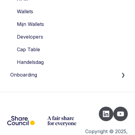
STAK
Wallets
Aandelen
Mijn Wallets
Vesting
Developers
Risico's
Cap Table
Handelsdag
Onboarding
Introductie
Instrument Picker
Registratie
Opstellen juridische documenten
Copyright © 2025,