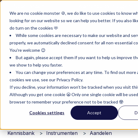
Nederlands
Submenu tonen voor vertalingen
Klantenportal
Inloggen
We are no cookie monster 🍪, we do like to use cookies to know w
looking for on our website so we can help you better. If you also lik
Product
Instrumenten
Pricing
Res
do turn on the cookies 🫶
Submenu tonen voor Product
Submenu tonen voor I
Submenu 
While some cookies are necessary to make our website and ser
properly, we automatically declined consent for all non-essential co
You're welcome 😉
But again, please accept them if you want to help us improve th
we show to help you faster.
You can change your preferences at any time. To find out more
Waar wil je meer over weten?
cookies we use, see our Privacy Policy.
If you decline, your information won’t be tracked when you visit thi
Although you get one cookie 😬 Only one single cookie will be used
Er zijn geen suggesties want het zoekveld is leeg.
browser to remember your preference not to be tracked 🤓
Cookies settings
Accept
D
Kennisbank
Instrumenten
Aandelen