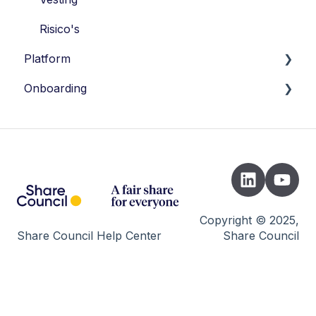
Risico's
Platform
Onboarding
Account instellingen
Transacties
Introductie
Participanten
Instrument Picker
Vesting
Registratie
Portfolio Instellingen
Opstellen juridische documenten
Copyright © 2025,
Share Council Help Center
Share Council
Dividend
Oprichting STAK
Waardering
Uitnodigen & versturen transacties
AFM
Lancering