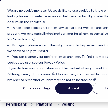
Nederlands
Submenu tonen voor vertalingen
Klantenportal
Inloggen
We are no cookie monster 🍪, we do like to use cookies to know w
looking for on our website so we can help you better. If you also lik
Product
Instrumenten
Pricing
Res
do turn on the cookies 🫶
Submenu tonen voor Product
Submenu tonen voor I
Submenu 
While some cookies are necessary to make our website and ser
properly, we automatically declined consent for all non-essential co
You're welcome 😉
But again, please accept them if you want to help us improve th
we show to help you faster.
You can change your preferences at any time. To find out more
Waar wil je meer over weten?
cookies we use, see our Privacy Policy.
If you decline, your information won’t be tracked when you visit thi
Although you get one cookie 😬 Only one single cookie will be used
Er zijn geen suggesties want het zoekveld is leeg.
browser to remember your preference not to be tracked 🤓
Cookies settings
Accept
D
Kennisbank
Platform
Vesting