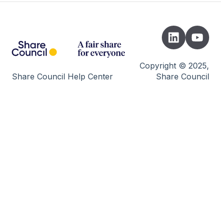
Instrument Picker
Registratie
Opstellen juridische documenten
Copyright © 2025,
Share Council Help Center
Share Council
Oprichting STAK
Uitnodigen & versturen transacties
Lancering
B-Corp