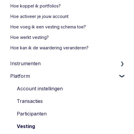
Hoe koppel ik portfolios?
Hoe activeer je jouw account
Hoe voeg ik een vesting schema toe?
Hoe werkt vesting?
Hoe kan ik de waardering veranderen?
Instrumenten
Platform
Leningen
Opties
Account instellingen
Economisch Eigendomsrechten
Transacties
Participatie
Participanten
SAR
Vesting